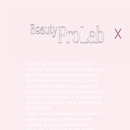
I nostri corsi di formazione sono
realizzati in stretta collaborazione con
Nailfor, marchio rinomato nel settore
delle forniture per le unghie. Questa
partnership strategica ci consente di
offrire ai nostri studenti un'esperienza
formativa eccezionale e di alta qualità
nel campo della nail art e dell'estetica
delle unghie.
Grazie alla collaborazione con Nailfor,
siamo in grado di offrire ai nostri
studenti accesso privilegiato a