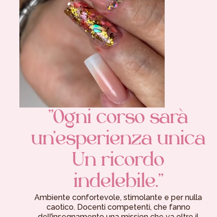
"Ogni corso sarà
un’esperienza unica
Un ricordo
indelebile."
Ambiente confortevole, stimolante e per nulla
caotico. Docenti competenti, che fanno
dell’insegnamento una mission che va oltre il